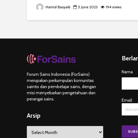
Hamid Basyaib
5 June 2023
194 views
Berla
Nama
Forum Sains Indonesia (ForSains)
merupakan perkumpulan komunitas
saintis dan pembelajar sains, dengan
misi menyebarkan pengetahuan dan
perangai sains.
Email:
Arsip
Arsip