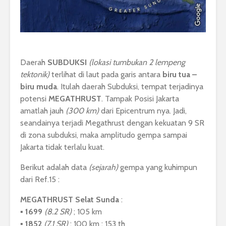
Daerah
SUBDUKSI
(lokasi tumbukan 2 lempeng
tektonik)
terlihat di laut pada garis antara
biru tua –
biru muda
. Itulah daerah Subduksi, tempat terjadinya
potensi
MEGATHRUST
. Tampak Posisi Jakarta
amatlah jauh
(300 km)
dari Epicentrum nya. Jadi,
seandainya terjadi Megathrust dengan kekuatan 9 SR
di zona subduksi, maka amplitudo gempa sampai
Jakarta tidak terlalu kuat.
Berikut adalah data
(sejarah)
gempa yang kuhimpun
dari Ref.15 :
MEGATHRUST
Selat Sunda
:
▪︎
1699
(8.2 SR)
; 105 km
▪︎
1852
(7,1 SR)
; 100 km ; 153 th