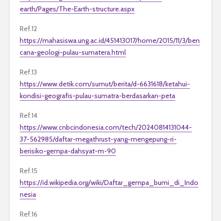
earth/Pages/The-Earth-structure.aspx
Ref.12
https://mahasiswa.ung.ac.id/451413017/home/2015/11/3/ben
cana-geologi-pulau-sumatera.html
Ref.13
https://www.detik.com/sumut/berita/d-6631618/ketahui-
kondisi-geografis-pulau-sumatra-berdasarkan-peta
Ref.14
https://www.cnbcindonesia.com/tech/20240814131044-
37-562985/daftar-megathrust-yang-mengepung-ri-
berisiko-gempa-dahsyat-m-90
Ref.15
https://id.wikipedia.org/wiki/Daftar_gempa_bumi_di_Indo
nesia
Ref.16