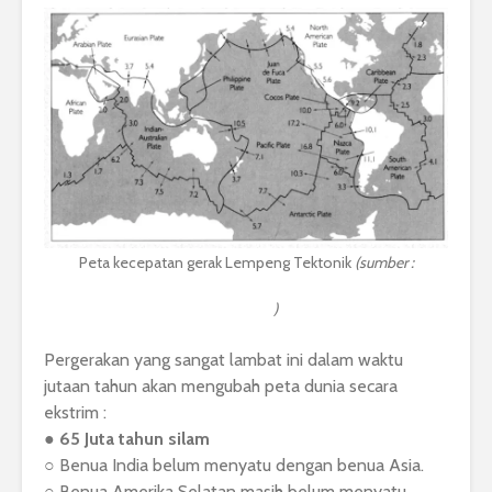
Peta kecepatan gerak Lempeng Tektonik
(sumber :
https://darkwing.uoregon.edu/~drt/Classes/201_99/Rice/Tecto
nics.html
)
Pergerakan yang sangat lambat ini dalam waktu
jutaan tahun akan mengubah peta dunia secara
ekstrim :
● 65 Juta tahun silam
○ Benua India belum menyatu dengan benua Asia.
○ Benua Amerika Selatan masih belum menyatu