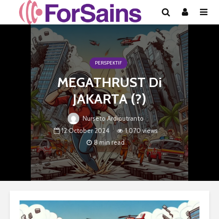
PERSPEKTIF
MEGATHRUST Di
JAKARTA (?)
Nurseto Ardiputranto
12 October 2024
1,070 views
8 min read