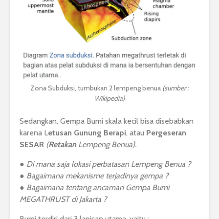
Zona Subduksi, tumbukan 2 lempeng benua
(sumber :
Wikipedia)
Sedangkan, Gempa Bumi skala kecil bisa disebabkan
karena L
etusan Gunung Berapi
, atau
Pergeseran
SESAR
(
Retakan
Lempeng Benua).
● Di mana saja lokasi perbatasan Lempeng Benua ?
● Bagaimana mekanisme terjadinya gempa ?
● Bagaimana tentang ancaman Gempa Bumi
MEGATHRUST di Jakarta ?
Bumi terdiri dari 3 lapisan utama, yaitu :