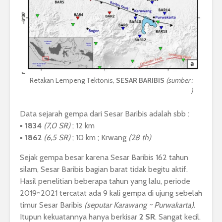
Retakan Lempeng Tektonis,
SESAR BARIBIS
(sumber :
https://www.nature.com/articles/s41598-022-13896-6
)
Data sejarah gempa dari Sesar Baribis adalah sbb :
▪︎
1834
(7,0 SR)
; 12 km
▪︎
1862
(6,5 SR)
; 10 km ; Krwang
(28 th)
Sejak gempa besar karena Sesar Baribis 162 tahun
silam, Sesar Baribis bagian barat tidak begitu aktif.
Hasil penelitian beberapa tahun yang lalu, periode
2019~2021 tercatat ada 9 kali gempa di ujung sebelah
timur Sesar Baribis
(seputar Karawang ~ Purwakarta).
Itupun kekuatannya hanya berkisar
2 SR
. Sangat kecil.