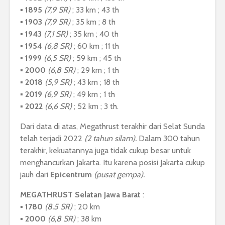
▪︎
1895
(7,9 SR)
; 33 km ; 43 th
▪︎
1903
(7,9 SR)
; 35 km ; 8 th
▪︎
1943
(7,1 SR)
; 35 km ; 40 th
▪︎
1954
(6,8 SR)
; 60 km ; 11 th
▪︎
1999
(6,5 SR)
; 59 km ; 45 th
▪︎
2000
(6,8 SR)
; 29 km ; 1 th
▪︎
2018
(5,9 SR)
; 43 km ; 18 th
▪︎
2019
(6,9 SR)
; 49 km ; 1 th
▪︎
2022
(6,6 SR)
; 52 km ; 3 th.
Dari data di atas, Megathrust terakhir dari Selat Sunda
telah terjadi 2022
(2 tahun silam).
Dalam 300 tahun
terakhir, kekuatannya juga tidak cukup besar untuk
menghancurkan Jakarta. Itu karena posisi Jakarta cukup
jauh dari
Epicentrum
(pusat gempa).
MEGATHRUST Selatan Jawa Barat
:
▪︎
1780
(8.5 SR)
; 20 km
▪︎
2000
(6,8 SR)
; 38 km