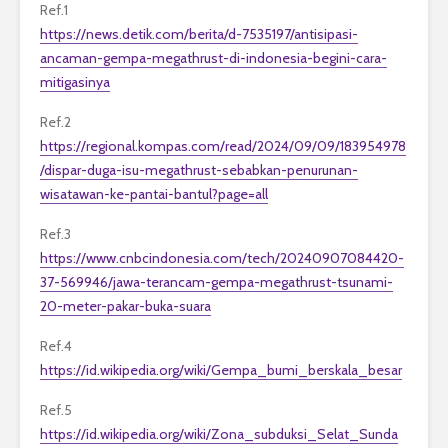
Ref.1
https://news.detik.com/berita/d-7535197/antisipasi-
ancaman-gempa-megathrust-di-indonesia-begini-cara-
mitigasinya
Ref.2
https://regional.kompas.com/read/2024/09/09/183954978
/dispar-duga-isu-megathrust-sebabkan-penurunan-
wisatawan-ke-pantai-bantul?page=all
Ref.3
https://www.cnbcindonesia.com/tech/20240907084420-
37-569946/jawa-terancam-gempa-megathrust-tsunami-
20-meter-pakar-buka-suara
Ref.4
https://id.wikipedia.org/wiki/Gempa_bumi_berskala_besar
Ref.5
https://id.wikipedia.org/wiki/Zona_subduksi_Selat_Sunda