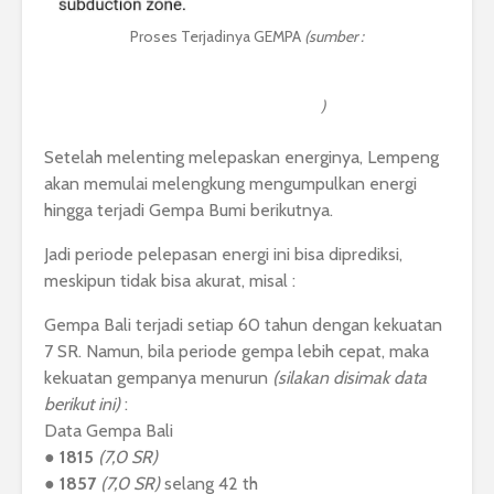
Proses Terjadinya GEMPA
(sumber :
https://www.researchgate.net/figure/Mechanism-for-
tsunami-generation-in-an-oceanic-subduction-
zone_fig2_267818809
)
Setelah melenting melepaskan energinya, Lempeng
akan memulai melengkung mengumpulkan energi
hingga terjadi Gempa Bumi berikutnya.
Jadi periode pelepasan energi ini bisa diprediksi,
meskipun tidak bisa akurat, misal :
Gempa Bali terjadi setiap 60 tahun dengan kekuatan
7 SR. Namun, bila periode gempa lebih cepat, maka
kekuatan gempanya menurun
(silakan disimak data
berikut ini)
:
Data Gempa Bali
●
1815
(7,0 SR)
●
1857
(7,0 SR)
selang 42 th