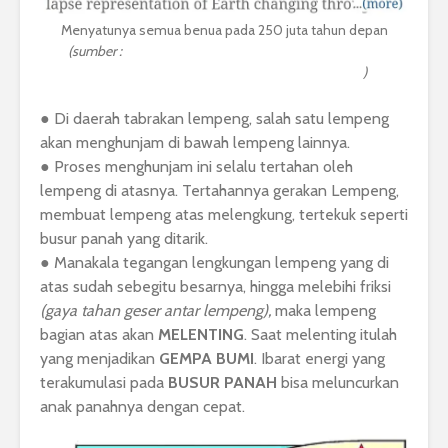
Menyatunya semua benua pada 250 juta tahun depan
(sumber :
https://www.britannica.com/science/plate-
tectonics/Evidence-supporting-the-hypothesis
)
● Di daerah tabrakan lempeng, salah satu lempeng
akan menghunjam di bawah lempeng lainnya.
● Proses menghunjam ini selalu tertahan oleh
lempeng di atasnya. Tertahannya gerakan Lempeng,
membuat lempeng atas melengkung, tertekuk seperti
busur panah yang ditarik.
● Manakala tegangan lengkungan lempeng yang di
atas sudah sebegitu besarnya, hingga melebihi friksi
(gaya tahan geser antar lempeng),
maka lempeng
bagian atas akan
MELENTING
. Saat melenting itulah
yang menjadikan
GEMPA BUMI
. Ibarat energi yang
terakumulasi pada
BUSUR PANAH
bisa meluncurkan
anak panahnya dengan cepat.