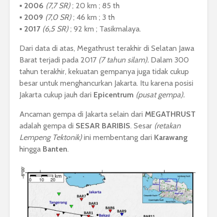
▪︎
2006
(7,7 SR)
; 20 km ; 85 th
▪︎
2009
(7,0 SR)
; 46 km ; 3 th
▪︎
2017
(6,5 SR)
; 92 km ; Tasikmalaya.
Dari data di atas, Megathrust terakhir di Selatan Jawa
Barat terjadi pada 2017
(7 tahun silam).
Dalam 300
tahun terakhir, kekuatan gempanya juga tidak cukup
besar untuk menghancurkan Jakarta. Itu karena posisi
Jakarta cukup jauh dari
Epicentrum
(pusat gempa).
Ancaman gempa di Jakarta selain dari
MEGATHRUST
adalah gempa di
SESAR BARIBIS
. Sesar
(retakan
Lempeng Tektonik)
ini membentang dari
Karawang
hingga
Banten
.