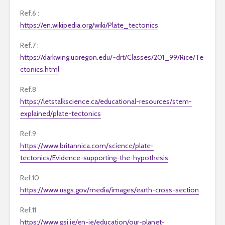
Ref.6 :
https://en.wikipedia.org/wiki/Plate_tectonics
Ref.7 :
https://darkwing.uoregon.edu/~drt/Classes/201_99/Rice/Te
ctonics.html
Ref.8
https://letstalkscience.ca/educational-resources/stem-
explained/plate-tectonics
Ref.9
https://www.britannica.com/science/plate-
tectonics/Evidence-supporting-the-hypothesis
Ref.10
https://www.usgs.gov/media/images/earth-cross-section
Ref.11
https://www.gsi.ie/en-ie/education/our-planet-