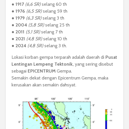
●
1917
(6,6 SR)
selang 60 th
●
1976
(6,5 SR)
selang 59 th
●
1979
(6,3 SR)
selang 3 th
●
2004
(5,8 SR)
selang 25 th
●
2011
(5,1 SR)
selang 7 th
●
2021
(4,8 SR)
selang 10 th
●
2024
(4,8 SR)
selang 3 th.
Lokasi korban gempa terparah adalah daerah di
Pusat
Lentingan Lempeng Tektonik,
yang sering disebut
sebagai
EPICENTRUM
Gempa.
Semakin dekat dengan Epicentrum Gempa, maka
kerusakan akan semakin dahsyat.