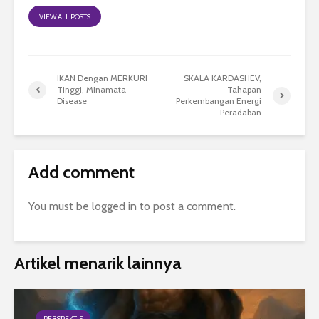
VIEW ALL POSTS
IKAN Dengan MERKURI
SKALA KARDASHEV,
Tinggi, Minamata
Tahapan
Disease
Perkembangan Energi
Peradaban
Add comment
You must be
logged in
to post a comment.
Artikel menarik lainnya
PERSPEKTIF