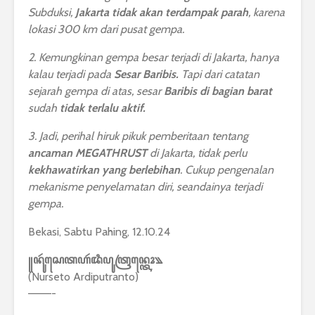
Subduksi,
Jakarta
tidak akan terdampak parah
, karena
lokasi 300 km dari pusat gempa.
2. Kemungkinan gempa besar terjadi di Jakarta, hanya
kalau terjadi pada
Sesar Baribis.
Tapi dari catatan
sejarah gempa di atas, sesar
Baribis di bagian barat
sudah
tidak terlalu aktif.
3. Jadi, perihal hiruk pikuk pemberitaan tentang
ancaman MEGATHRUST
di Jakarta, tidak perlu
kekhawatirkan yang berlebihan
. Cukup pengenalan
mekanisme penyelamatan diri, seandainya terjadi
gempa.
Bekasi, Sabtu Pahing, 12.10.24
꧋ꦤꦸꦂꦱꦺꦠꦲꦂꦢꦶꦥꦸꦠꦿꦤ꧀ꦠꦺꦴ꧉
(Nurseto Ardiputranto)
———-