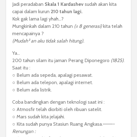
Jadi peradaban
Skala 1 Kardashev
sudah akan kita
capai dalam kurun
210 tahun lagi.
Kok gak lama lagi yhah…?
Mungkinkah dalam 210 tahun
(± 8 generasi)
kita telah
mencapainya ?
(Mudah² an aku tidak salah hitung).
Ya…
200 tahun silam itu jaman Perang Diponegoro
(1825)
.
Saat itu :
○ Belum ada sepeda, apalagi pesawat.
○ Belum ada telepon, apalagi internet.
○ Belum ada listrik.
Coba bandingkan dengan teknologi saat ini :
○ Atmosfir telah diorbiti oleh ribuan satelit.
○ Mars sudah kita jelajahi.
○ Kita sudah punya Stasiun Ruang Angkasa.———-
Renungan :