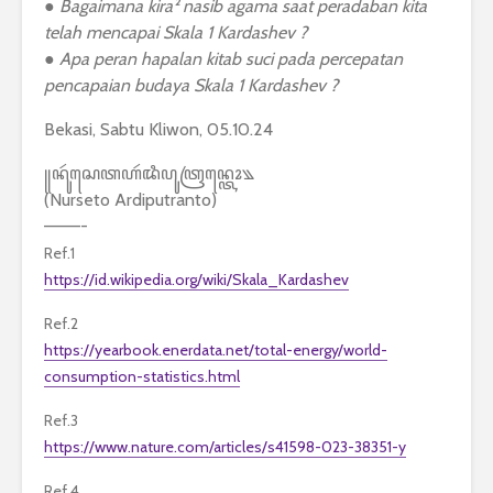
● Bagaimana kira² nasib agama saat peradaban kita
telah mencapai Skala 1 Kardashev ?
● Apa peran hapalan kitab suci pada percepatan
pencapaian budaya Skala 1 Kardashev ?
Bekasi, Sabtu Kliwon, 05.10.24
꧋ꦤꦸꦂꦱꦺꦠꦲꦂꦢꦶꦥꦸꦠꦿꦤ꧀ꦠꦺꦴ꧉
(Nurseto Ardiputranto)
———-
Ref.1
https://id.wikipedia.org/wiki/Skala_Kardashev
Ref.2
https://yearbook.enerdata.net/total-energy/world-
consumption-statistics.html
Ref.3
https://www.nature.com/articles/s41598-023-38351-y
Ref.4